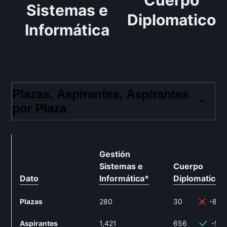
Cuerpo
Sistemas e
Diplomatico
Informática
Plazas, Aspirantes, Aspirantes
por Plaza
Gestión
Sistemas e
Cuerpo
Dato
Informática
*
Diplomatico
*
Plazas
280
30
-89.
Aspirantes
1,421
656
-53