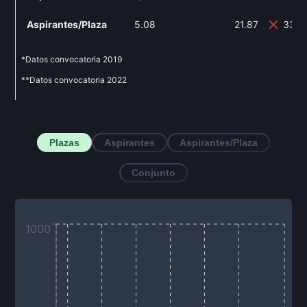
Aspirantes/Plaza
5.08
21.87
330.
*Datos convocatoria
2019
**Datos convocatoria
2022
Plazas
Aspirantes
Aspirantes/Plaza
Conjunto
1000