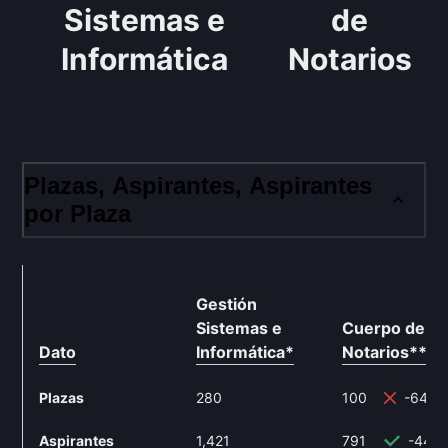
Sistemas e
de
Informática
Notarios
Plazas, Aspirantes, Aspirantes
por Plaza
Gestión
Sistemas e
Cuerpo de
Dato
Informática
*
Notarios
**
Plazas
280
100
-64.2
Aspirantes
1,421
791
-44.