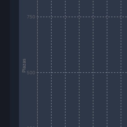
750
Plazas
500