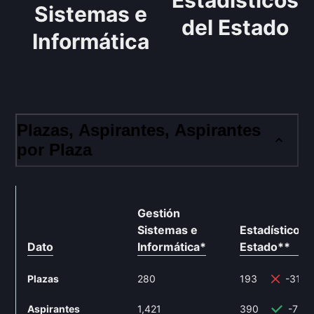
Estadísticos
Sistemas e
del Estado
Informática
Plazas, Aspirantes, Aspirantes
por Plaza
Gestión
Sistemas e
Estadísticos 
Dato
Informática
*
Estado
**
Plazas
280
193
-31.0
Aspirantes
1,421
390
-72.