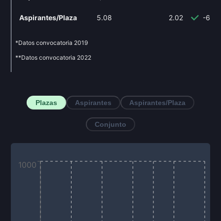
Aspirantes/Plaza
5.08
2.02
-60.
*Datos convocatoria
2019
**Datos convocatoria
2022
Plazas
Aspirantes
Aspirantes/Plaza
Conjunto
1000