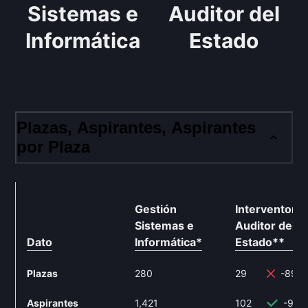
Sistemas e
Auditor del
Informática
Estado
Plazas, Aspirantes, Aspirantes
por Plaza
Gestión
Interventor y
Sistemas e
Auditor del
Dato
Informática
*
Estado
**
Plazas
280
29
-89.
Aspirantes
1,421
102
-92.