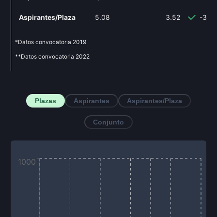
Aspirantes/Plaza
5.08
3.52
-30.
*Datos convocatoria
2019
**Datos convocatoria
2022
Plazas
Aspirantes
Aspirantes/Plaza
Conjunto
1000