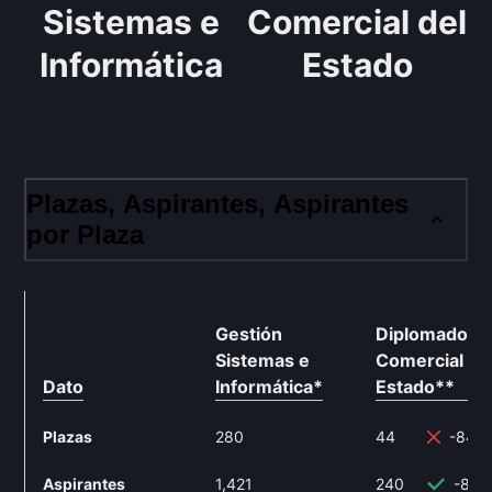
Sistemas e
Comercial del
Informática
Estado
Plazas, Aspirantes, Aspirantes
por Plaza
Gestión
Diplomado
Sistemas e
Comercial de
Dato
Informática
*
Estado
**
Plazas
280
44
-84.
Aspirantes
1,421
240
-83.