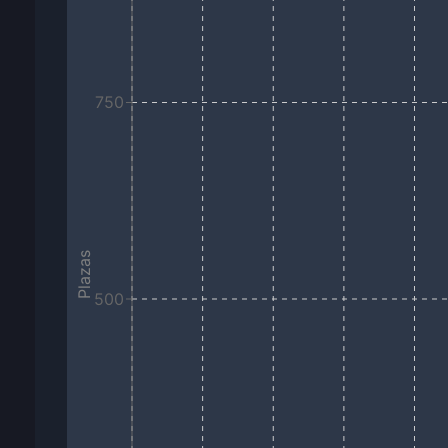
750
Plazas
500