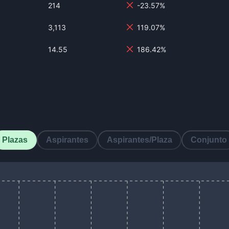
214
-23.57%
3,113
119.07%
14.55
186.42%
Plazas
Aspirantes
Aspirantes/Plaza
Conjunto