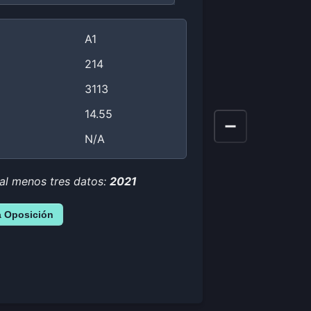
A1
214
3113
14.55
N/A
 al menos tres datos:
2021
a Oposición