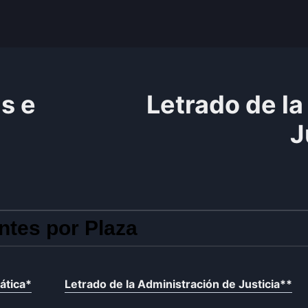
s e
Letrado de la
J
ntes por Plaza
ática
*
Letrado de la Administración de Justicia
**