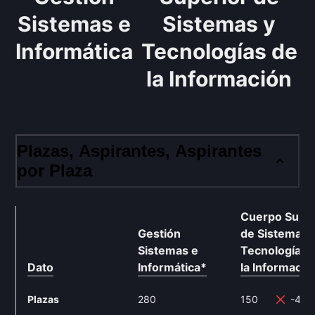
Sistemas e
Sistemas y
Informática
Tecnologías de
la Información
Plazas, Aspirantes, Aspirantes
por Plaza
Cuerpo Super
Gestión
de Sistemas 
Sistemas e
Tecnologías 
Dato
Informática
*
la Informació
Plazas
280
150
-46.