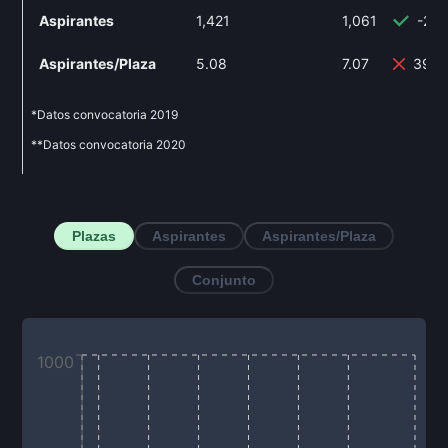
Aspirantes
1,421
1,061
-25
Aspirantes/Plaza
5.08
7.07
39.1
*Datos convocatoria
2019
**Datos convocatoria
2020
Plazas
Aspirantes
Aspirantes/Plaza
Conjunto
1000