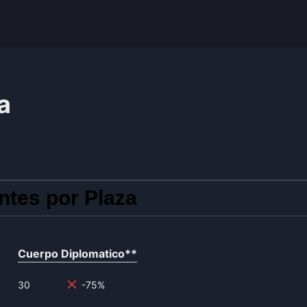
a
ntes por Plaza
Cuerpo Diplomatico
**
30
-75%