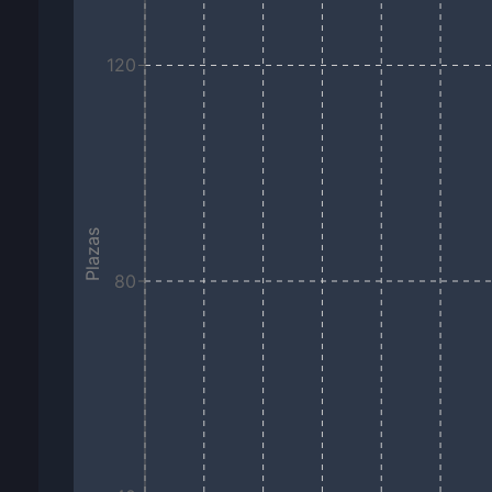
120
Plazas
80