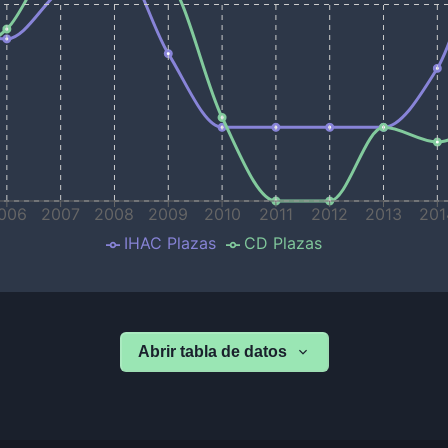
006
2007
2008
2009
2010
2011
2012
2013
201
IHAC Plazas
CD Plazas
Abrir tabla de datos