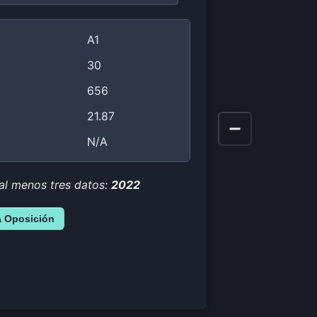
A1
30
656
21.87
N/A
 al menos tres datos:
2022
a Oposición