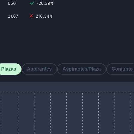
656
-20.39%
21.87
218.34%
Plazas
Aspirantes
Aspirantes/Plaza
Conjunto