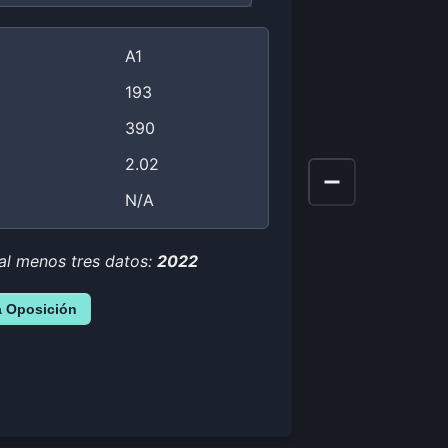
A1
193
390
2.02
N/A
 al menos tres datos:
2022
a Oposición