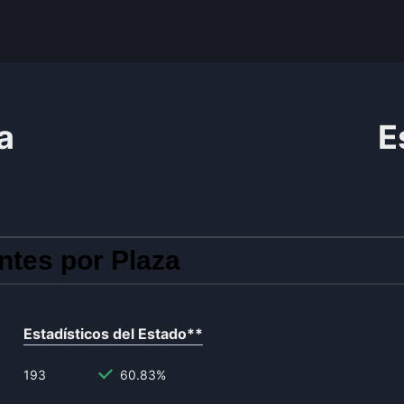
a
E
ntes por Plaza
Estadísticos del Estado
**
193
60.83%