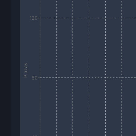
120
Plazas
80