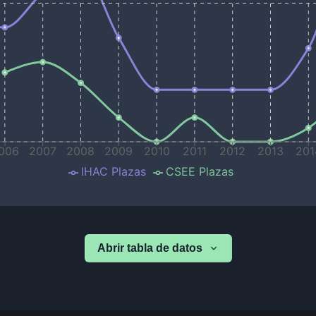
006
2007
2008
2009
2010
2011
2012
2013
201
IHAC Plazas
CSEE Plazas
Abrir tabla de datos