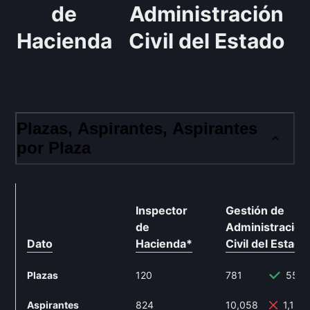
de
Administración
Hacienda
Civil del Estado
Plazas, Aspirantes, Aspirantes
por Plaza
Inspector
Gestión de
de
Administración
Dato
Hacienda
*
Civil del Estado
Plazas
120
781
550.
Aspirantes
824
10,058
1,120