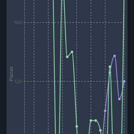
180
Plazas
120