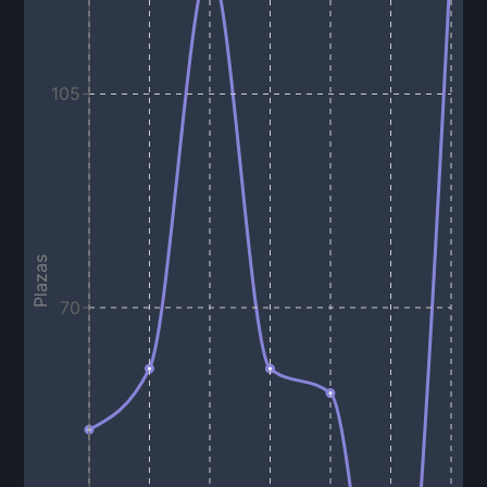
105
Plazas
70