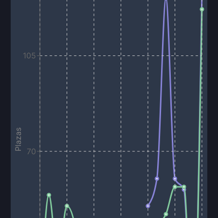
105
Plazas
70