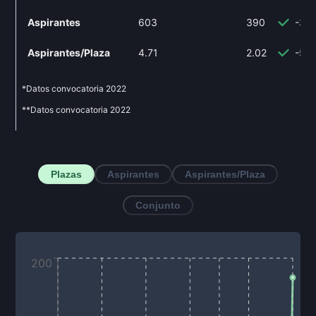
Aspirantes
603
390
-35
Aspirantes/Plaza
4.71
2.02
-57.
*Datos convocatoria
2022
**Datos convocatoria
2022
Plazas
Aspirantes
Aspirantes/Plaza
Conjunto
200