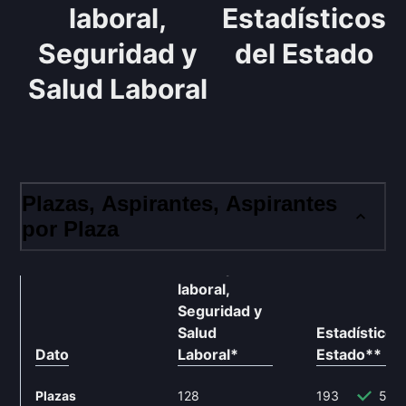
laboral,
Estadísticos
Seguridad y
del Estado
Salud Laboral
Plazas, Aspirantes, Aspirantes
por Plaza
Subinspector
laboral,
Seguridad y
Salud
Estadísticos
Dato
Laboral
*
Estado
**
Plazas
128
193
50.