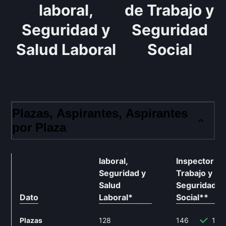
laboral,
de Trabajo y
Seguridad y
Seguridad
Salud Laboral
Social
Plazas, Aspirantes, Aspirantes
por Plaza
Subinspector
laboral,
Inspector d
Seguridad y
Trabajo y
Salud
Seguridad
Dato
Laboral
*
Social
**
Plazas
128
146
14.