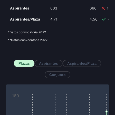
Aspirantes
603
666
10.
Aspirantes/Plaza
4.71
4.56
-3.
*Datos convocatoria
2022
**Datos convocatoria
2022
Plazas
Aspirantes
Aspirantes/Plaza
Conjunto
160