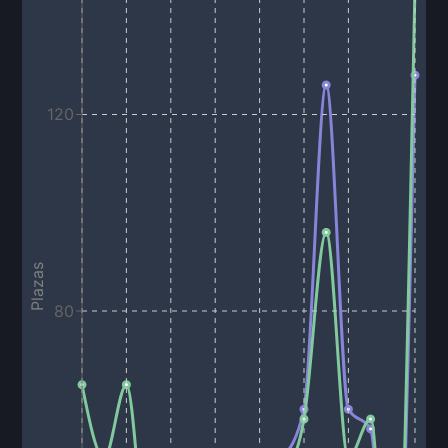
120
Plazas
80