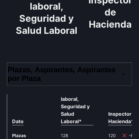
Inspector
laboral,
de
Seguridad y
Hacienda
Salud Laboral
Plazas, Aspirantes, Aspirantes
por Plaza
Subinspector
laboral,
Seguridad y
Salud
Inspector d
Dato
Laboral
*
Hacienda
**
Plazas
128
120
-6.2