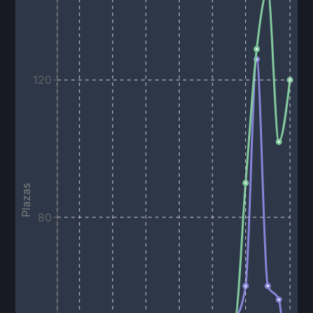
120
Plazas
80