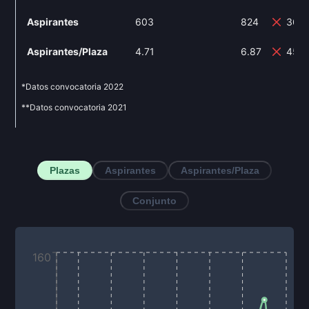
Aspirantes
603
824
36.
Aspirantes/Plaza
4.71
6.87
45.
*Datos convocatoria
2022
**Datos convocatoria
2021
Plazas
Aspirantes
Aspirantes/Plaza
Conjunto
160