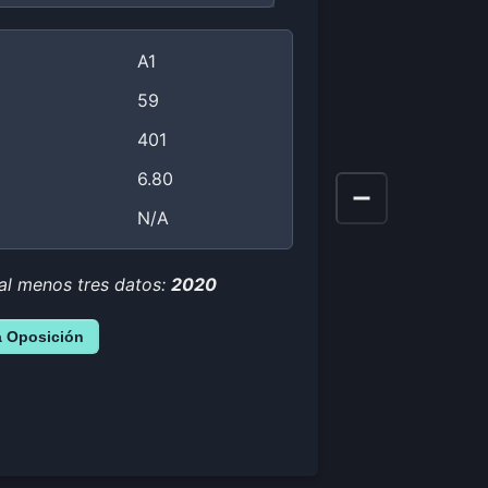
A1
59
401
6.80
N/A
al menos tres datos:
2020
a Oposición