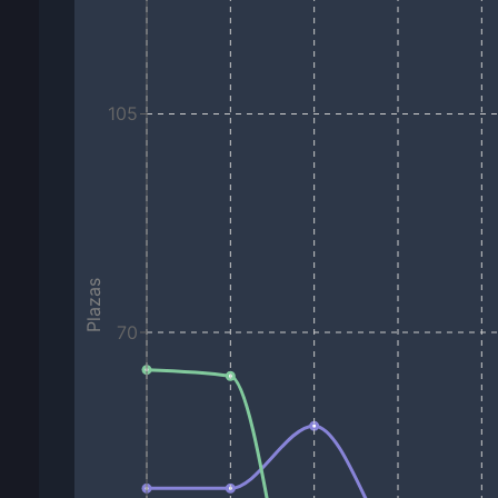
105
Plazas
70