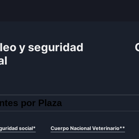
leo y seguridad
al
ntes por Plaza
uridad social
*
Cuerpo Nacional Veterinario
**