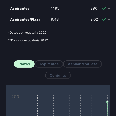
Aspirantes
1,195
390
-67
Aspirantes/Plaza
9.48
2.02
-78
*Datos convocatoria
2022
**Datos convocatoria
2022
Plazas
Aspirantes
Aspirantes/Plaza
Conjunto
200