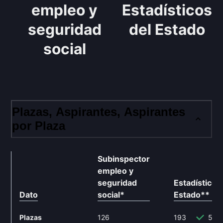
empleo y
Estadísticos
seguridad
del Estado
social
Plazas, Aspirantes, Aspirantes
por Plaza
Subinspector
empleo y
seguridad
Estadísticos
Dato
social
*
Estado
**
Plazas
126
193
53.