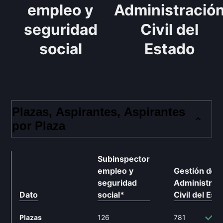
empleo y
Administració
seguridad
Civil del
social
Estado
Plazas, Aspirantes, Aspirantes
por Plaza
Subinspector
empleo y
Gestión de
seguridad
Administrac
Dato
social
*
Civil del Est
Plazas
126
781
5