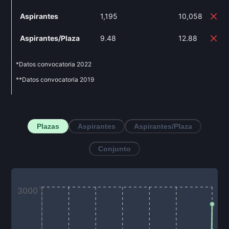
Aspirantes
1,195
10,058
74
Aspirantes/Plaza
9.48
12.88
3
*Datos convocatoria
2022
**Datos convocatoria
2019
Plazas
Aspirantes
Aspirantes/Plaza
Conjunto
3000