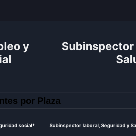
leo y
Subinspector 
ial
Sal
ntes por Plaza
uridad social
*
Subinspector laboral, Seguridad y S