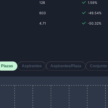
128
1.59%
603
-49.54%
4.71
-50.32%
Plazas
Aspirantes
Aspirantes/Plaza
Conjunto