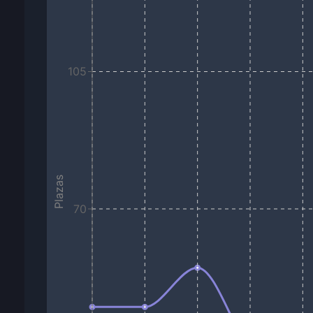
105
Plazas
70