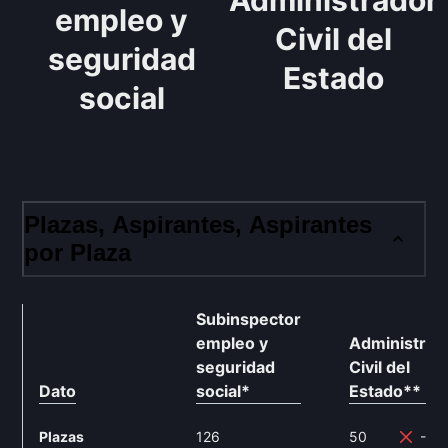
Administrador
empleo y
Civil del
seguridad
Estado
social
Plazas, Aspirantes, Aspirantes
por Plaza
Subinspector
empleo y
Administrad
seguridad
Civil del
Dato
social
*
Estado
**
Plazas
126
50
-60