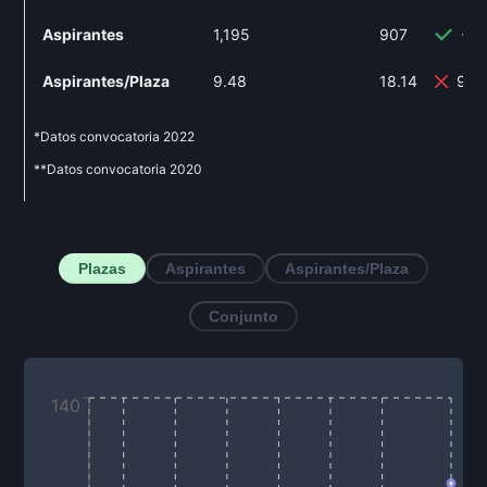
Aspirantes
1,195
907
-24
Aspirantes/Plaza
9.48
18.14
91.
*Datos convocatoria
2022
**Datos convocatoria
2020
Plazas
Aspirantes
Aspirantes/Plaza
Conjunto
140