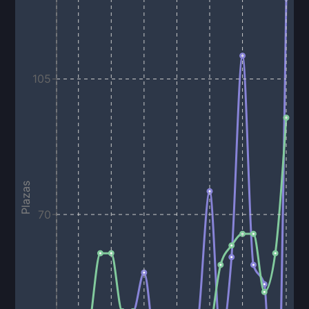
105
Plazas
70