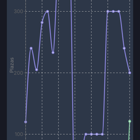
300
Plazas
200
100