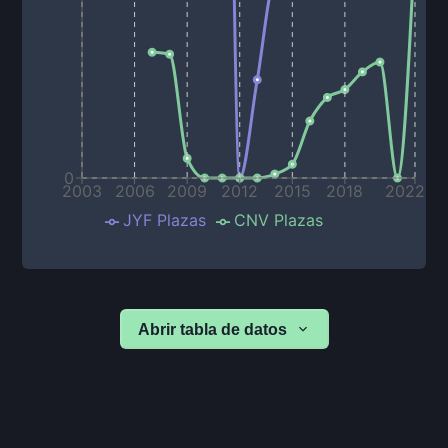
0
2003
2006
2009
2012
2015
2018
2022
JYF Plazas
CNV Plazas
Abrir tabla de datos