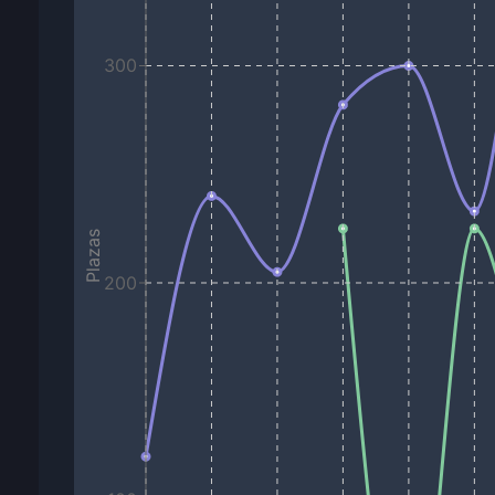
300
Plazas
200