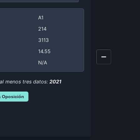
A1
214
3113
14.55
N/A
 al menos tres datos:
2021
a Oposición