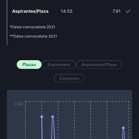
Aspirantes/Plaza
14.55
7.91
-4
*Datos convocatoria
2021
**Datos convocatoria
2021
Plazas
Aspirantes
Aspirantes/Plaza
Conjunto
240