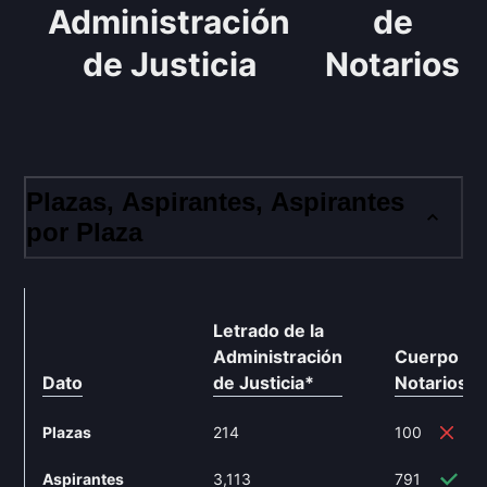
Administración
de
de Justicia
Notarios
Plazas, Aspirantes, Aspirantes
por Plaza
Letrado de la
Administración
Cuerpo de
Dato
de Justicia
*
Notarios
*
Plazas
214
100
-5
Aspirantes
3,113
791
-7