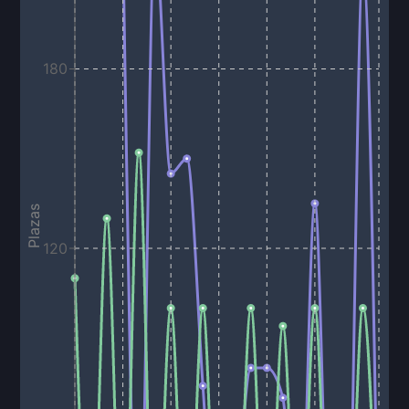
180
Plazas
120