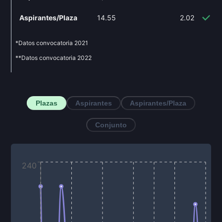
Aspirantes/Plaza
14.55
2.02
-8
*Datos convocatoria
2021
**Datos convocatoria
2022
Plazas
Aspirantes
Aspirantes/Plaza
Conjunto
240