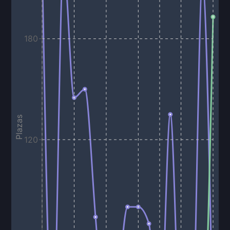
180
Plazas
120