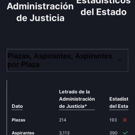
Estadísticos
Administración
del Estado
de Justicia
Plazas, Aspirantes, Aspirantes
por Plaza
Letrado de la
Administración
Estadístic
Dato
de Justicia
*
del Estado
Plazas
214
193
-9
Aspirantes
3,113
390
-8