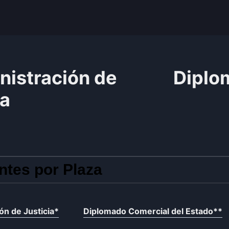
nistración de
Diplo
ia
ntes por Plaza
ón de Justicia
*
Diplomado Comercial del Estado
**