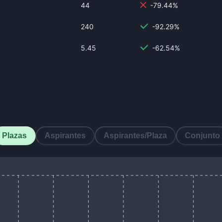
44
-79.44%
240
-92.29%
5.45
-62.54%
Plazas
Aspirantes
Aspirantes/Plaza
Conjunto