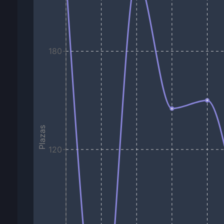
180
Plazas
120