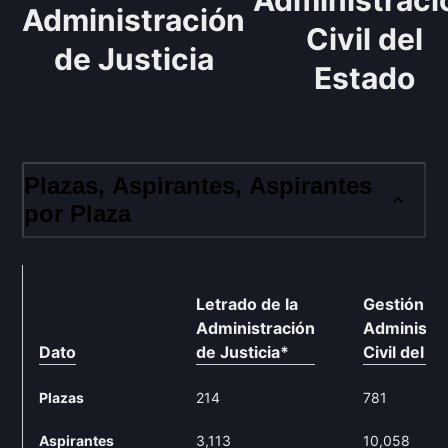
Administraci
Administración
Civil del
de Justicia
Estado
Plazas, Aspirantes, Aspirantes
por Plaza
Letrado de la
Gestión d
Administración
Administr
Dato
de Justicia
*
Civil del E
Plazas
214
781
Aspirantes
3,113
10,058