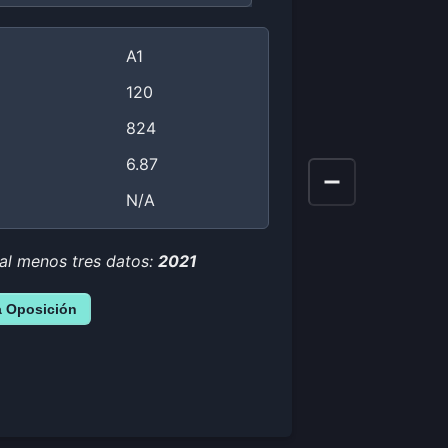
A1
120
824
6.87
N/A
 al menos tres datos:
2021
a Oposición