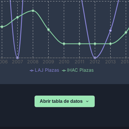
006
2007
2008
2009
2010
2011
2012
2013
201
LAJ Plazas
IHAC Plazas
Abrir tabla de datos