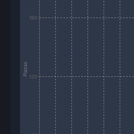
180
Plazas
120