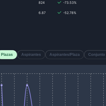
824
-73.53%
6.87
-52.78%
Plazas
Aspirantes
Aspirantes/Plaza
Conjunto