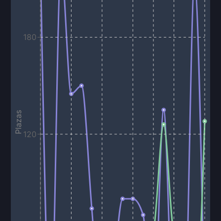
180
Plazas
120