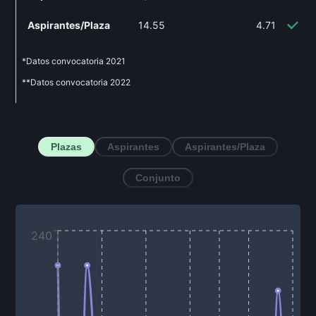
Aspirantes/Plaza
14.55
4.71
-6
*Datos convocatoria
2021
**Datos convocatoria
2022
Plazas
Aspirantes
Aspirantes/Plaza
Conjunto
240