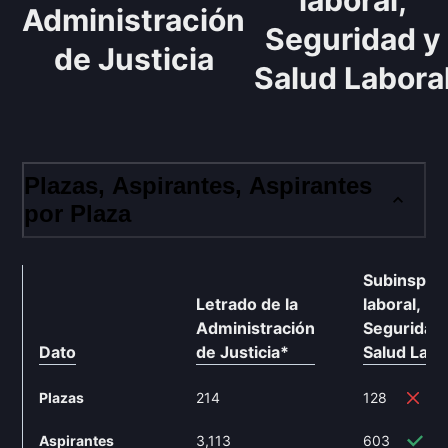
laboral,
Administración
Seguridad y
de Justicia
Salud Labora
Plazas, Aspirantes, Aspirantes
por Plaza
Subinspec
Letrado de la
laboral,
Administración
Seguridad 
Dato
de Justicia
*
Salud Labo
Plazas
214
128
-4
Aspirantes
3,113
603
-8