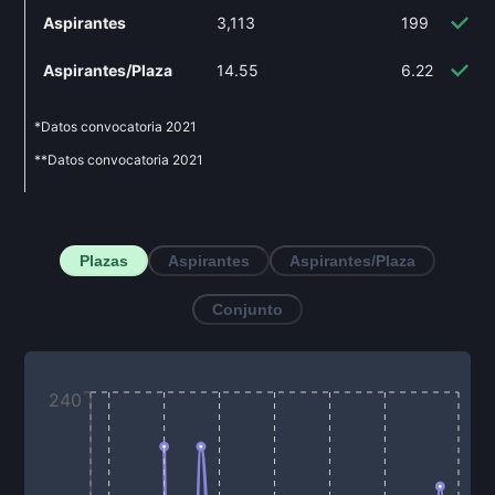
Aspirantes
3,113
199
-
Aspirantes/Plaza
14.55
6.22
-5
*Datos convocatoria
2021
**Datos convocatoria
2021
Plazas
Aspirantes
Aspirantes/Plaza
Conjunto
240