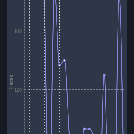
180
Plazas
120