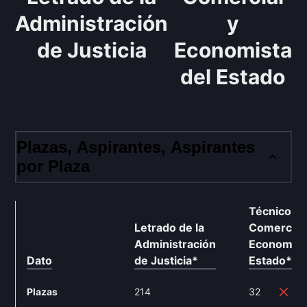
Administración
y
de Justicia
Economista
del Estado
Plazas, Aspirantes, Aspirantes
por Plaza
Técnico
Letrado de la
Comercial 
Administración
Economist
Dato
de Justicia
*
Estado
**
Plazas
214
32
-8