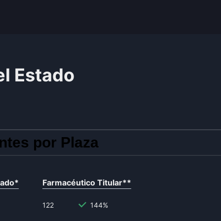
el Estado
ntes por Plaza
tado
*
Farmacéutico Titular
**
122
144%