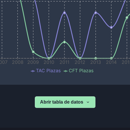
007
2008
2009
2010
2011
2012
2013
2014
201
TAC Plazas
CFT Plazas
Abrir tabla de datos