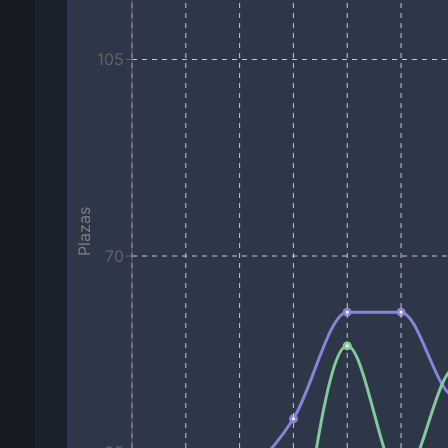
105
Plazas
70