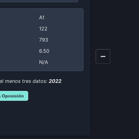
A1
122
793
6.50
N/A
 al menos tres datos:
2022
a Oposición