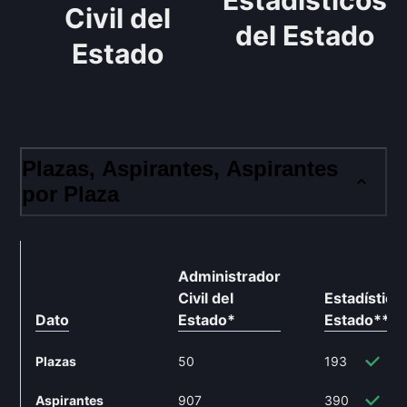
Estadísticos
Civil del
del Estado
Estado
Plazas, Aspirantes, Aspirantes
por Plaza
Administrador
Civil del
Estadístico
Dato
Estado
*
Estado
**
Plazas
50
193
28
Aspirantes
907
390
-5