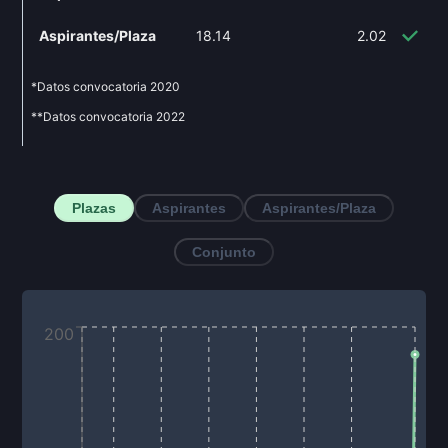
Aspirantes/Plaza
18.14
2.02
-8
*Datos convocatoria
2020
**Datos convocatoria
2022
Plazas
Aspirantes
Aspirantes/Plaza
Conjunto
200