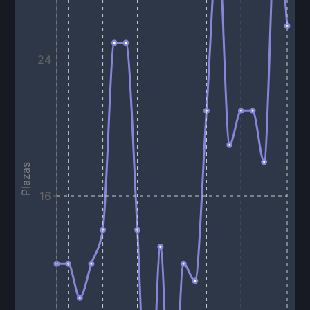
24
Plazas
16