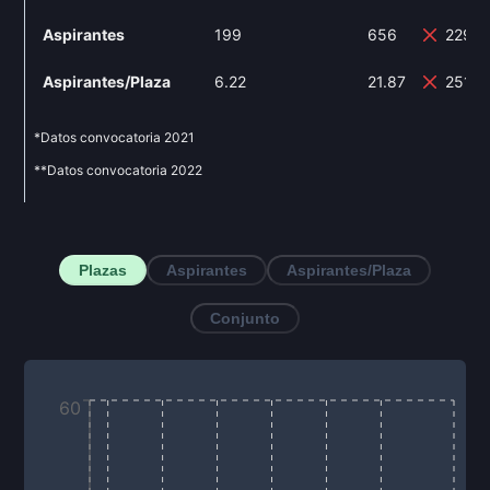
Aspirantes
199
656
229.
Aspirantes/Plaza
6.22
21.87
251.6
*Datos convocatoria
2021
**Datos convocatoria
2022
Plazas
Aspirantes
Aspirantes/Plaza
Conjunto
60