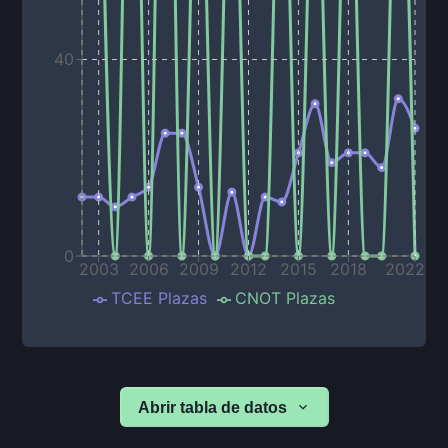
40
0
2003
2006
2009
2012
2015
2018
2022
TCEE Plazas
CNOT Plazas
Abrir tabla de datos