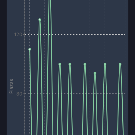
120
Plazas
80