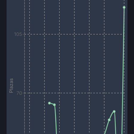
105
Plazas
70