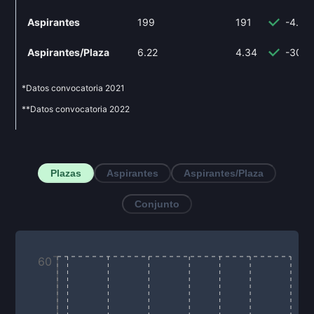
Aspirantes
199
191
-4.02
Aspirantes/Plaza
6.22
4.34
-30.2
*Datos convocatoria
2021
**Datos convocatoria
2022
Plazas
Aspirantes
Aspirantes/Plaza
Conjunto
60