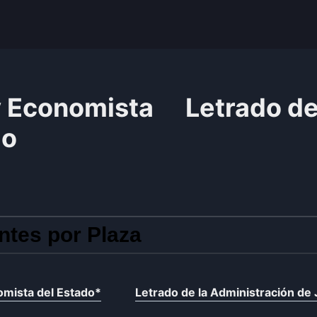
y Economista
Letrado de
do
ntes por Plaza
omista del Estado
*
Letrado de la Administración de 