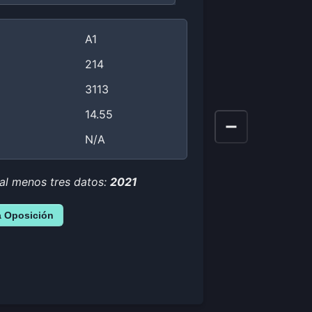
A1
214
3113
14.55
N/A
 al menos tres datos:
2021
a Oposición