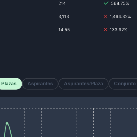
214
568.75%
3,113
1,464.32%
14.55
133.92%
Plazas
Aspirantes
Aspirantes/Plaza
Conjunto