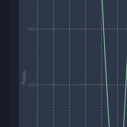
180
Plazas
120