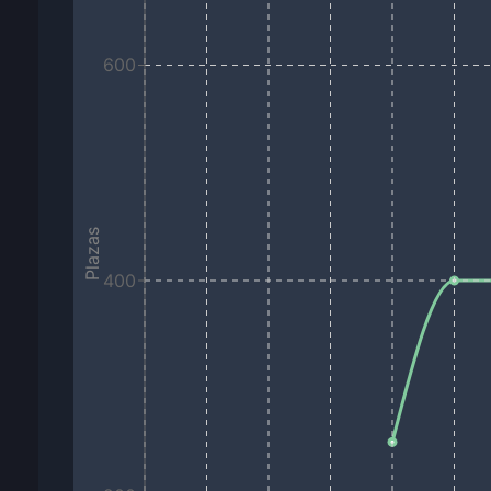
600
Plazas
400