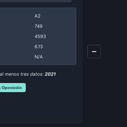
A2
749
4593
6.13
N/A
 al menos tres datos:
2021
a Oposición