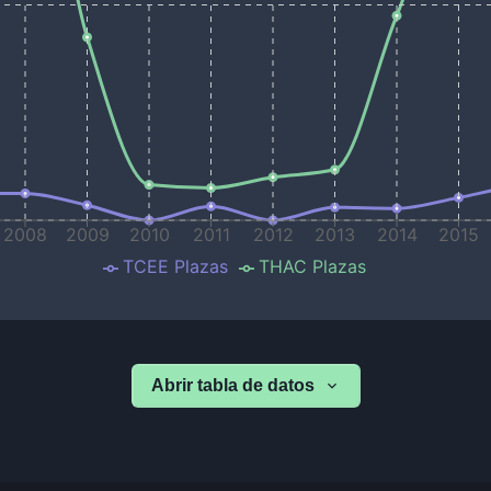
2008
2009
2010
2011
2012
2013
2014
2015
TCEE Plazas
THAC Plazas
Abrir tabla de datos