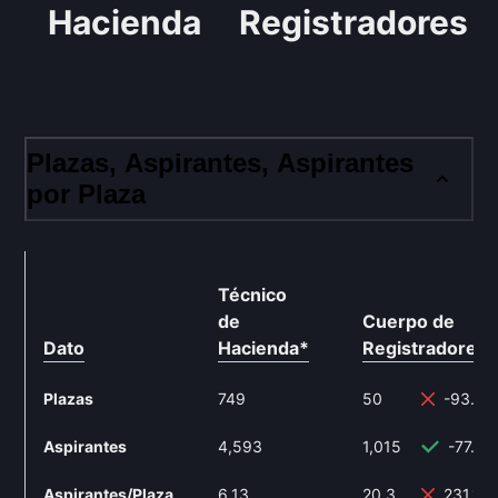
Hacienda
Registradores
Plazas, Aspirantes, Aspirantes
por Plaza
Técnico
de
Cuerpo de
Dato
Hacienda
*
Registradores
*
Plazas
749
50
-93.32
Aspirantes
4,593
1,015
-77.9%
Aspirantes/Plaza
6.13
20.3
231.16