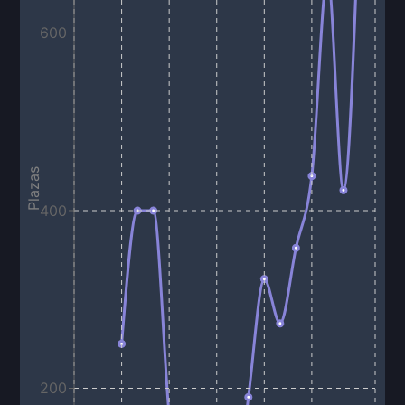
600
Plazas
400
200