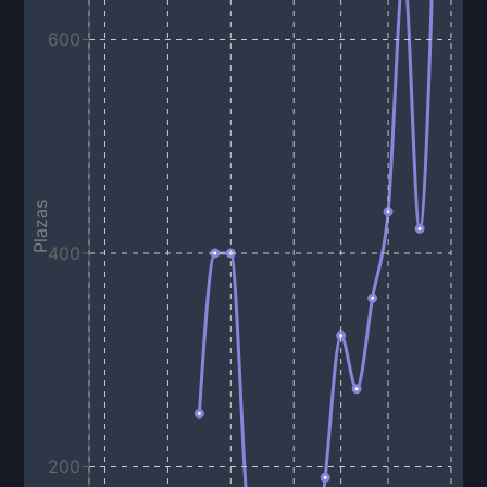
600
Plazas
400
200