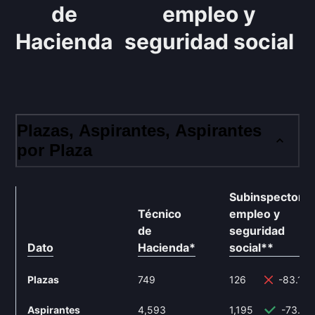
de
empleo y
Hacienda
seguridad social
Plazas, Aspirantes, Aspirantes
por Plaza
Subinspector
Técnico
empleo y
de
seguridad
Dato
Hacienda
*
social
**
Plazas
749
126
-83.18
Aspirantes
4,593
1,195
-73.9