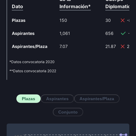
Dato
Información
*
Diplomatico
Plazas
150
30
-80
Aspirantes
1,061
656
-38
Aspirantes/Plaza
7.07
21.87
209
*Datos convocatoria
2020
**Datos convocatoria
2022
Plazas
Aspirantes
Aspirantes/Plaza
Conjunto