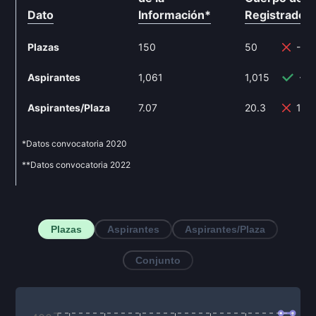
Dato
Información
*
Registrador
Plazas
150
50
-66
Aspirantes
1,061
1,015
-4.
Aspirantes/Plaza
7.07
20.3
187
*Datos convocatoria
2020
**Datos convocatoria
2022
Plazas
Aspirantes
Aspirantes/Plaza
Conjunto