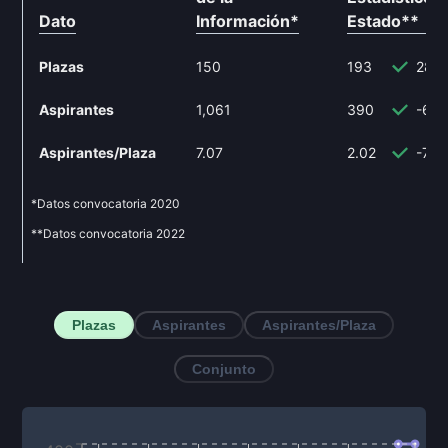
Dato
Información
*
Estado
**
Plazas
150
193
28.
Aspirantes
1,061
390
-63
Aspirantes/Plaza
7.07
2.02
-71.
*Datos convocatoria
2020
**Datos convocatoria
2022
Plazas
Aspirantes
Aspirantes/Plaza
Conjunto