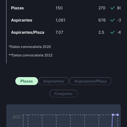
Plazas
150
270
80%
Aspirantes
1,061
676
-36.
Aspirantes/Plaza
7.07
2.5
-64.
*Datos convocatoria
2020
**Datos convocatoria
2022
Plazas
Aspirantes
Aspirantes/Plaza
Conjunto
400