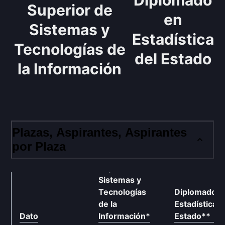
Diplomado
Superior de
en
Sistemas y
Estadística
Tecnologías de
del Estado
la Información
Plazas, Aspirantes, Aspirantes
por Plaza
Cuerpo
Superior de
Sistemas y
Tecnologías
Diplomado e
de la
Estadística d
Dato
Información
*
Estado
**