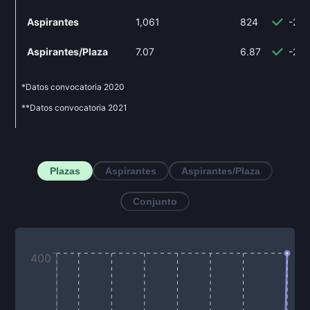
Aspirantes
1,061
824
-22
Aspirantes/Plaza
7.07
6.87
-2.
*Datos convocatoria
2020
**Datos convocatoria
2021
Plazas
Aspirantes
Aspirantes/Plaza
Conjunto
400